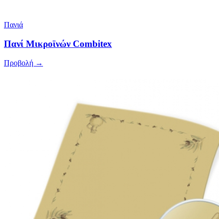
Πανιά
Πανί Μικροϊνών Combitex
Προβολή →