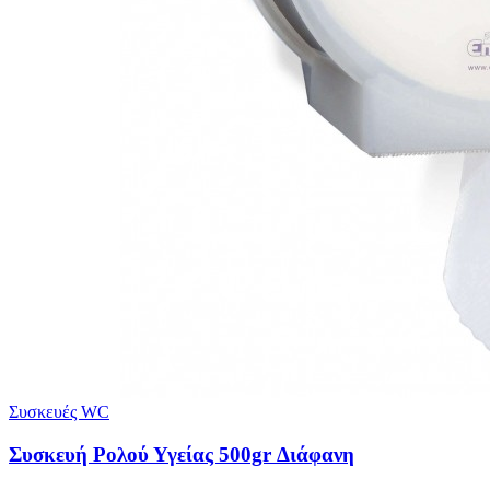
Συσκευές WC
Συσκευή Ρολού Υγείας 500gr Διάφανη