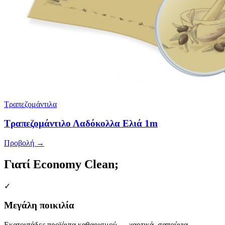
Τραπεζομάντιλα
Τραπεζομάντιλο Λαδόκολλα Ελιά 1m
Προβολή →
Γιατί Economy Clean;
✓
Μεγάλη ποικιλία
Εκατοντάδες προϊόντα καθαρισμού — χαρτικά, σαπούνια,