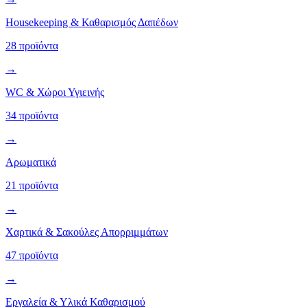
Housekeeping & Καθαρισμός Δαπέδων
28 προϊόντα
→
WC & Χώροι Υγιεινής
34 προϊόντα
→
Αρωματικά
21 προϊόντα
→
Χαρτικά & Σακούλες Απορριμμάτων
47 προϊόντα
→
Εργαλεία & Υλικά Καθαρισμού