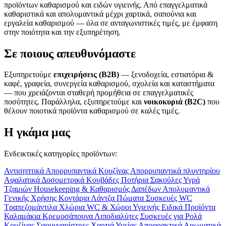
προϊόντων καθαρισμού και ειδών υγιεινής. Από επαγγελματικά
καθαριστικά και απολυμαντικά μέχρι χαρτικά, σαπούνια και
εργαλεία καθαρισμού — όλα σε ανταγωνιστικές τιμές, με έμφαση
στην ποιότητα και την εξυπηρέτηση.
Σε ποιους απευθυνόμαστε
Εξυπηρετούμε
επιχειρήσεις (B2B)
— ξενοδοχεία, εστιατόρια &
καφέ, γραφεία, συνεργεία καθαρισμού, σχολεία και καταστήματα
— που χρειάζονται σταθερή προμήθεια σε επαγγελματικές
ποσότητες. Παράλληλα, εξυπηρετούμε και
νοικοκυριά (B2C)
που
θέλουν ποιοτικά προϊόντα καθαρισμού σε καλές τιμές.
Η γκάμα μας
Ενδεικτικές κατηγορίες προϊόντων:
Αντισηπτικά
Απορρυπαντικά Κουζίνας
Απορρυπαντικά πλυντηρίου
Αφαλατικά
Δοσομετρικά
Κουβάδες
Ποτήρια
Σακούλες
Υγρά
Τζαμιών
Housekeeping & Καθαρισμός Δαπέδων
Απολυμαντικά
Γενικής Χρήσης
Κοντάρια
Λάντζα
Πώματα
Συσκευές WC
Τραπεζομάντιλα
Χλώρια
WC & Χώροι Υγιεινής
Ειδικά Προϊόντα
Καλαμάκια
Κρεμοσάπουνα
Λιποδιαλύτες
Συσκευές για Ρολά
Κουζίνας
Σφουγγαρίστρες
Χαρτιά Υγείας
Αποφρακτικά
Αρωματικά