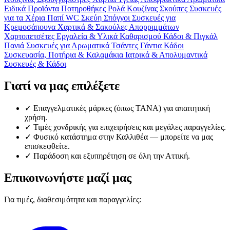
Ειδικά Προϊόντα
Ποτηροθήκες
Ρολά Κουζίνας
Σκούπες
Συσκευές
για τα Χέρια
Παπί WC
Σκεύη
Σπόγγοι
Συσκευές για
Κρεμοσάπουνα
Χαρτικά & Σακούλες Απορριμμάτων
Χαρτοπετσέτες
Εργαλεία & Υλικά Καθαρισμού
Κάδοι & Πιγκάλ
Πανιά
Συσκευές για Αρωματικά
Τσάντες
Γάντια
Κάδοι
Συσκευασία, Ποτήρια & Καλαμάκια
Ιατρικά & Απολυμαντικά
Συσκευές & Κάδοι
Γιατί να μας επιλέξετε
✓
Επαγγελματικές μάρκες (όπως TANA) για απαιτητική
χρήση.
✓
Τιμές χονδρικής για επιχειρήσεις και μεγάλες παραγγελίες.
✓
Φυσικό κατάστημα στην Καλλιθέα — μπορείτε να μας
επισκεφθείτε.
✓
Παράδοση και εξυπηρέτηση σε όλη την Αττική.
Επικοινωνήστε μαζί μας
Για τιμές, διαθεσιμότητα και παραγγελίες: