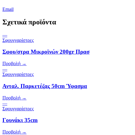
Email
Σχετικά προϊόντα
—
Σφουγγαρίστρες
Σφου/στρα Μικροϊνών 200gr Πρασ
Προβολή →
—
Σφουγγαρίστρες
Ανταλ. Παρκετέζας 50cm Ύφασμα
Προβολή →
—
Σφουγγαρίστρες
Γουνάκι 35cm
Προβολή →