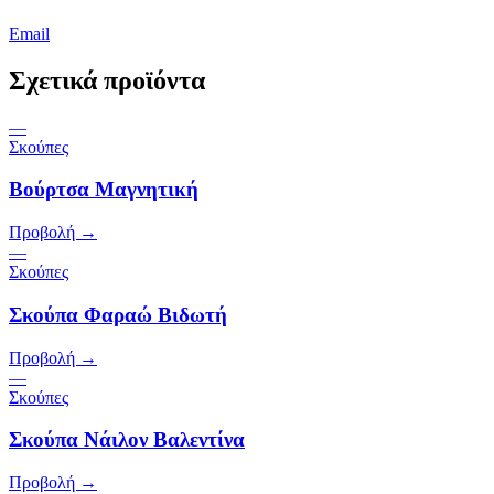
Email
Σχετικά προϊόντα
—
Σκούπες
Βούρτσα Μαγνητική
Προβολή →
—
Σκούπες
Σκούπα Φαραώ Βιδωτή
Προβολή →
—
Σκούπες
Σκούπα Νάιλον Βαλεντίνα
Προβολή →