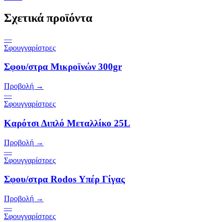
Σχετικά προϊόντα
—
Σφουγγαρίστρες
Σφου/στρα Μικροϊνών 300gr
Προβολή →
—
Σφουγγαρίστρες
Καρότσι Διπλό Μεταλλίκο 25L
Προβολή →
—
Σφουγγαρίστρες
Σφου/στρα Rodos Υπέρ Γίγας
Προβολή →
—
Σφουγγαρίστρες