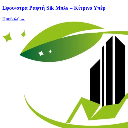
Σφου/στρα Ραφτή Sik Μπλε – Κίτρινο Υπέρ
Προβολή →