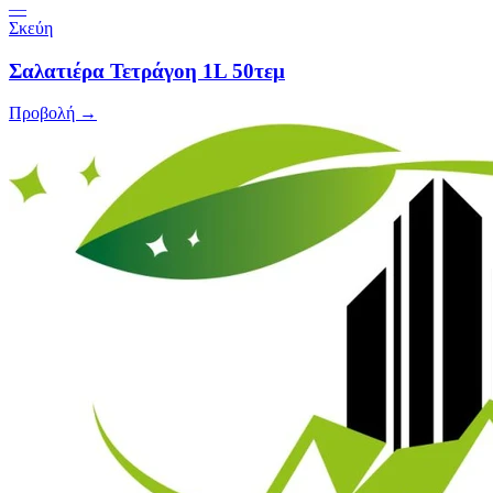
—
Σκεύη
Σαλατιέρα Τετράγοη 1L 50τεμ
Προβολή →