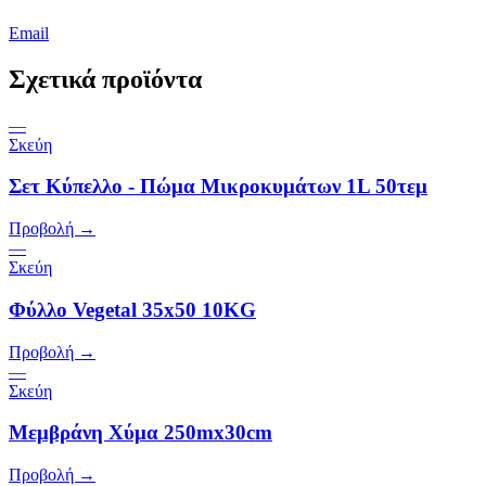
Email
Σχετικά προϊόντα
—
Σκεύη
Σετ Κύπελλο - Πώμα Μικροκυμάτων 1L 50τεμ
Προβολή →
—
Σκεύη
Φύλλο Vegetal 35x50 10KG
Προβολή →
—
Σκεύη
Μεμβράνη Χύμα 250mx30cm
Προβολή →