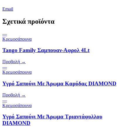
Email
Σχετικά προϊόντα
—
Κρεμοσάπουνα
Tango Family Σαμπουαν-Αφρολ 4Lt
Προβολή →
—
Κρεμοσάπουνα
Υγρό Σαπούνι Με Άρωμα Καρύδας DIAMOND
Προβολή →
—
Κρεμοσάπουνα
Υγρό Σαπούνι Με Άρωμα Τριαντάφυλλου
DIAMOND