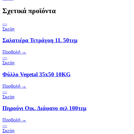
Σχετικά προϊόντα
—
Σκεύη
Σαλατιέρα Τετράγοη 1L 50τεμ
Προβολή →
—
Σκεύη
Φύλλο Vegetal 35x50 10KG
Προβολή →
—
Σκεύη
Πηρούνι Οικ. Διάφανο σελ 100τεμ
Προβολή →
—
Σκεύη