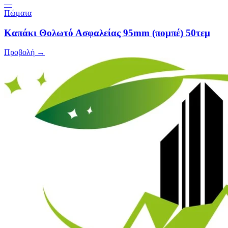
—
Πώματα
Καπάκι Θολωτό Ασφαλείας 95mm (πομπέ) 50τεμ
Προβολή →