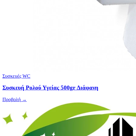
Συσκευές WC
Συσκευή Ρολού Υγείας 500gr Διάφανη
Προβολή →