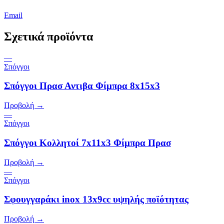
Email
Σχετικά προϊόντα
—
Σπόγγοι
Σπόγγοι Πρασ Αντιβα Φίμπρα 8x15x3
Προβολή →
—
Σπόγγοι
Σπόγγοι Κολλητοί 7x11x3 Φίμπρα Πρασ
Προβολή →
—
Σπόγγοι
Σφουγγαράκι inox 13x9cc υψηλής ποϊότητας
Προβολή →