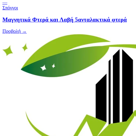
—
Σπόγγοι
Μαγνητικά Φτερά και Λαβή 5ανταλακτικά φτερά
Προβολή →