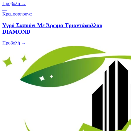
Προβολή →
—
Κρεμοσάπουνα
Υγρό Σαπούνι Με Άρωμα Τριαντάφυλλου
DIAMOND
Προβολή →