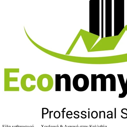
Είδη καθαρισμού — Χονδρική & Λιανική στην Καλλιθέα