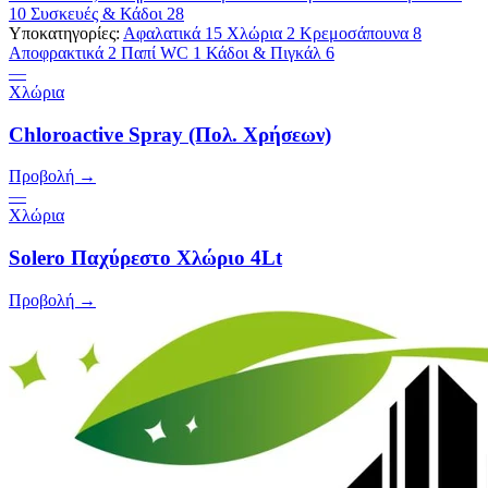
10
Συσκευές & Κάδοι
28
Υποκατηγορίες:
Αφαλατικά
15
Χλώρια
2
Κρεμοσάπουνα
8
Αποφρακτικά
2
Παπί WC
1
Κάδοι & Πιγκάλ
6
—
Χλώρια
Chloroactive Spray (Πολ. Χρήσεων)
Προβολή →
—
Χλώρια
Solero Παχύρεστο Χλώριο 4Lt
Προβολή →