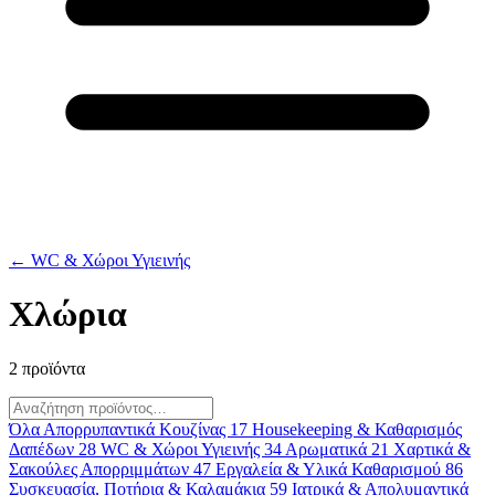
← WC & Χώροι Υγιεινής
Χλώρια
2 προϊόντα
Όλα
Απορρυπαντικά Κουζίνας
17
Housekeeping & Καθαρισμός
Δαπέδων
28
WC & Χώροι Υγιεινής
34
Αρωματικά
21
Χαρτικά &
Σακούλες Απορριμμάτων
47
Εργαλεία & Υλικά Καθαρισμού
86
Συσκευασία, Ποτήρια & Καλαμάκια
59
Ιατρικά & Απολυμαντικά