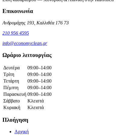
Επικοινωνία
Ανδρομάχης 193, Καλλιθέα 176 73
210 956 4595
info@economyclean.gr
Ωράριο λειτουργίας
Δευτέρα
09:00–14:00
Τρίτη
09:00–14:00
Τετάρτη
09:00–14:00
Πέμπτη
09:00–14:00
Παρασκευή
09:00–14:00
Σάββατο
Κλειστά
Κυριακή
Κλειστά
Πλοήγηση
Αρχική