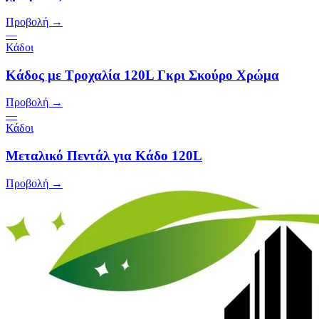
Προβολή →
—
Κάδοι
Κάδος με Τροχαλία 120L Γκρι Σκούρο Χρώμα
Προβολή →
—
Κάδοι
Μεταλικό Πεντάλ για Κάδο 120L
Προβολή →