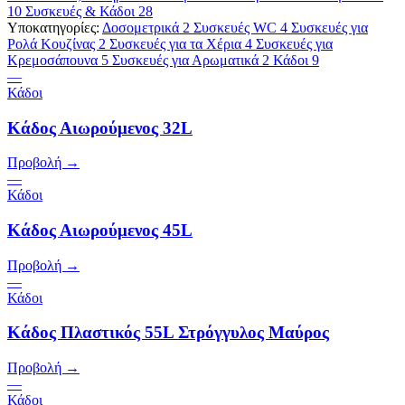
10
Συσκευές & Κάδοι
28
Υποκατηγορίες:
Δοσομετρικά
2
Συσκευές WC
4
Συσκευές για
Ρολά Κουζίνας
2
Συσκευές για τα Χέρια
4
Συσκευές για
Κρεμοσάπουνα
5
Συσκευές για Αρωματικά
2
Κάδοι
9
—
Κάδοι
Κάδος Αιωρούμενος 32L
Προβολή →
—
Κάδοι
Κάδος Αιωρούμενος 45L
Προβολή →
—
Κάδοι
Κάδος Πλαστικός 55L Στρόγγυλος Μαύρος
Προβολή →
—
Κάδοι