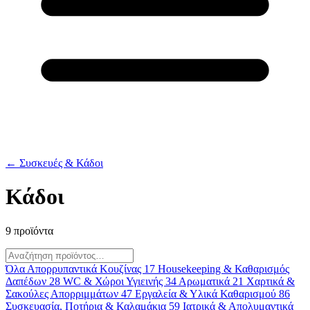
← Συσκευές & Κάδοι
Κάδοι
9 προϊόντα
Όλα
Απορρυπαντικά Κουζίνας
17
Housekeeping & Καθαρισμός
Δαπέδων
28
WC & Χώροι Υγιεινής
34
Αρωματικά
21
Χαρτικά &
Σακούλες Απορριμμάτων
47
Εργαλεία & Υλικά Καθαρισμού
86
Συσκευασία, Ποτήρια & Καλαμάκια
59
Ιατρικά & Απολυμαντικά