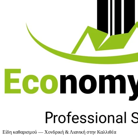
Είδη καθαρισμού — Χονδρική & Λιανική στην Καλλιθέα