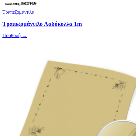
Τραπεζομάντιλα
Τραπεζομάντιλο Λαδόκολλα 1m
Προβολή →