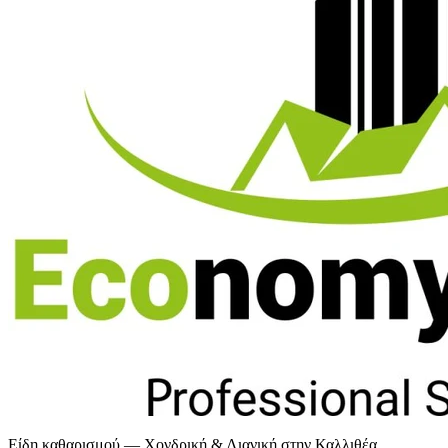
Είδη καθαρισμού — Χονδρική & Λιανική στην Καλλιθέα