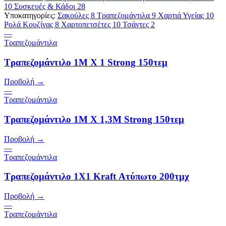
10
Συσκευές & Κάδοι
28
Υποκατηγορίες:
Σακούλες
8
Τραπεζομάντιλα
9
Χαρτιά Υγείας
10
Ρολά Κουζίνας
8
Χαρτοπετσέτες
10
Τσάντες
2
—
Τραπεζομάντιλα
Τραπεζομάντιλο 1Μ Χ 1 Strong 150τεμ
Προβολή →
—
Τραπεζομάντιλα
Τραπεζομάντιλο 1Μ Χ 1,3Μ Strong 150τεμ
Προβολή →
—
Τραπεζομάντιλα
Τραπεζομάντιλο 1Χ1 Kraft Ατύπωτο 200τμχ
Προβολή →
—
Τραπεζομάντιλα