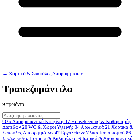
← Χαρτικά & Σακούλες Απορριμμάτων
Τραπεζομάντιλα
9 προϊόντα
Όλα
Απορρυπαντικά Κουζίνας
17
Housekeeping & Καθαρισμός
Δαπέδων
28
WC & Χώροι Υγιεινής
34
Αρωματικά
21
Χαρτικά &
Σακούλες Απορριμμάτων
47
Εργαλεία & Υλικά Καθαρισμού
86
Συσκευασία, Ποτήρια & Καλαμάκια
59
Ιατρικά & Απολυμαντικά