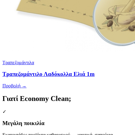
Τραπεζομάντιλα
Τραπεζομάντιλο Λαδόκολλα Ελιά 1m
Προβολή →
Γιατί Economy Clean;
✓
Μεγάλη ποικιλία
Εκατοντάδες προϊόντα καθαρισμού — χαρτικά, σαπούνια,