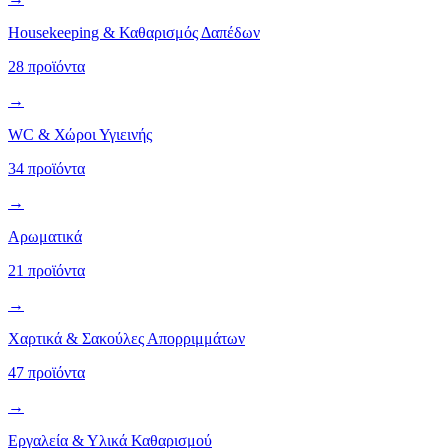
Housekeeping & Καθαρισμός Δαπέδων
28 προϊόντα
→
WC & Χώροι Υγιεινής
34 προϊόντα
→
Αρωματικά
21 προϊόντα
→
Χαρτικά & Σακούλες Απορριμμάτων
47 προϊόντα
→
Εργαλεία & Υλικά Καθαρισμού