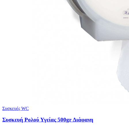
Συσκευές WC
Συσκευή Ρολού Υγείας 500gr Διάφανη