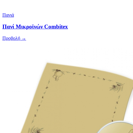
Πανιά
Πανί Μικροϊνών Combitex
Προβολή →