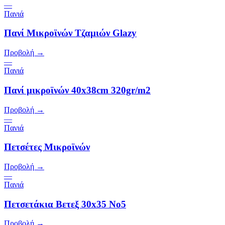
—
Πανιά
Πανί Μικροϊνών Τζαμιών Glazy
Προβολή →
—
Πανιά
Πανί μικροϊνών 40x38cm 320gr/m2
Προβολή →
—
Πανιά
Πετσέτες Μικροϊνών
Προβολή →
—
Πανιά
Πετσετάκια Βετεξ 30x35 Νο5
Προβολή →