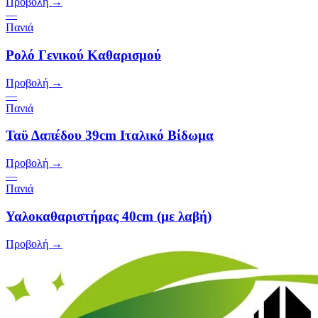
Προβολή →
—
Πανιά
Ρολό Γενικού Καθαρισμού
Προβολή →
—
Πανιά
Ταϋ Δαπέδου 39cm Ιταλικό Βίδωμα
Προβολή →
—
Πανιά
Υαλοκαθαριστήρας 40cm (με λαβή)
Προβολή →