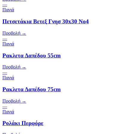
—
Πανιά
Πετσετάκια Βετεξ Γνησ 30x30 Νο4
Προβολή →
—
Πανιά
Ρακλετα Δαπέδου 55cm
Προβολή →
—
Πανιά
Ρακλετα Δαπέδου 75cm
Προβολή →
—
Πανιά
Ρολάκι Περφόρε