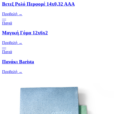
Βετεξ Ρολό Περφορέ 14x0,32 AAA
Προβολή →
—
Πανιά
Μαγική Γόμα 12x6x2
Προβολή →
—
Πανιά
Πανάκι Barista
Προβολή →