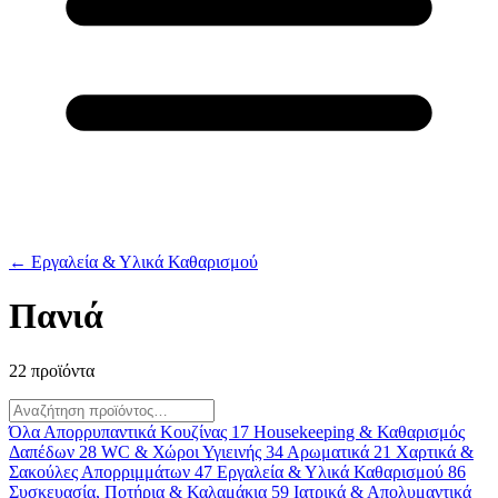
← Εργαλεία & Υλικά Καθαρισμού
Πανιά
22 προϊόντα
Όλα
Απορρυπαντικά Κουζίνας
17
Housekeeping & Καθαρισμός
Δαπέδων
28
WC & Χώροι Υγιεινής
34
Αρωματικά
21
Χαρτικά &
Σακούλες Απορριμμάτων
47
Εργαλεία & Υλικά Καθαρισμού
86
Συσκευασία, Ποτήρια & Καλαμάκια
59
Ιατρικά & Απολυμαντικά