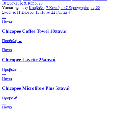
10
Συσκευές & Κάδοι
28
Υποκατηγορίες:
Κουβάδες
7
Κοντάρια
7
Σφουγγαρίστρες
22
Σκούπες
11
Σπόγγοι
13
Πανιά
22
Γάντια
4
—
Πανιά
Chicopee Coffee Towel 10πανία
Προβολή →
—
Πανιά
Chicopee Lavette 25πανιά
Προβολή →
—
Πανιά
Chicopee Microfibre Plus 5πανιά
Προβολή →
—
Πανιά